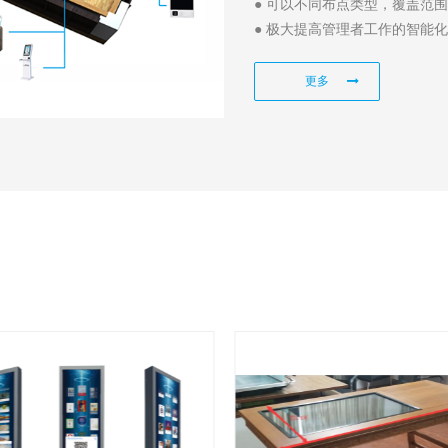
● 可以不同布点类型，覆盖范
● 便捷的选址，让读者在路过
● 极大提高管理者工作的智能
● 提供精准及时的自助馆内数
更多
更多