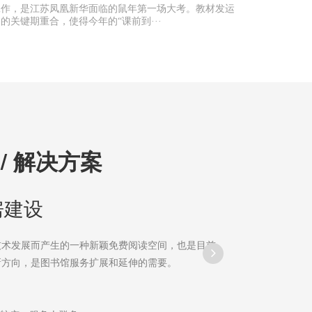
工作，是江苏凤凰新华面临的鼠年第一场大考。教材发运
“24小时新时代文
的关键期重合，使得今年的“课前到···
 / 解决方案
 / 解决方案
房建设
书馆解决方案
技术发展而产生的一种新颖免费阅读空间，也是目前
区域内进行项目部署，总占地约50-100平米。
新方向，是图书馆服务扩展和延伸的需要。
限制
调、监控、门禁等）