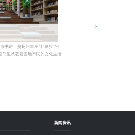
扬州
城市书房，是扬州首座可“刷脸”的
“天下
的空间里承载着当地市民的文化生活
小时城
···
2020-0
新闻资讯