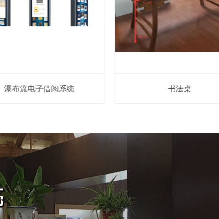
瀑布流电子借阅系统
书法桌
亮