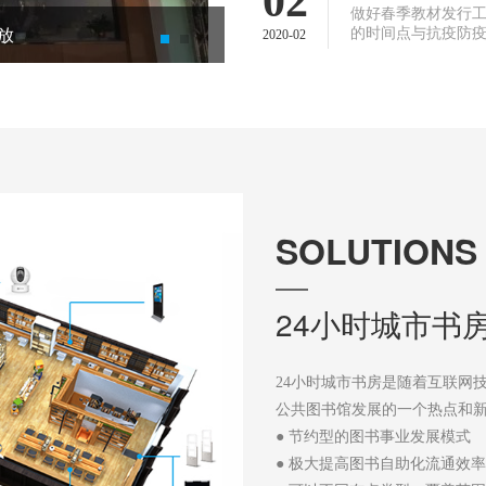
02
做好春季教材发行
放
张家港农商银行打造“书香银行”
的时间点与抗疫防疫
2020-02
SOLUTIONS
SOLUTIONS
24小时城市书
户外24小时图
24小时城市书房是随着互联网
灵活的搭建模式，可任意选择空闲
公共图书馆发展的一个热点和
● 外观自由个性化订制
● 节约型的图书事业发展模式
● 24小时无人值守，打破时间
● 极大提高图书自助化流通效率
● 设备智能化控制（灯光、空